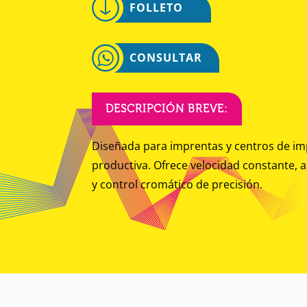
FOLLETO
CONSULTAR
DESCRIPCIÓN BREVE:
Diseñada para imprentas y centros de imp
productiva. Ofrece velocidad constante,
y control cromático de precisión.