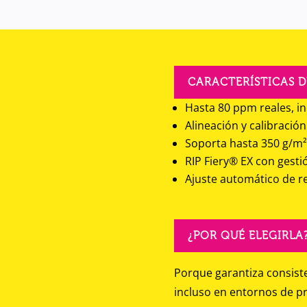
CARACTERÍSTICAS D
Hasta 80 ppm reales, i
Alineación y calibració
Soporta hasta 350 g/m²
RIP Fiery® EX con gesti
Ajuste automático de re
¿POR QUÉ ELEGIRLA
Porque garantiza consiste
incluso en entornos de p