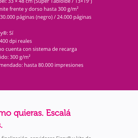
: 33 × 48 cm (Super Tabloide / 13×19”)
ite frente y dorso hasta 300 g/m²
30.000 páginas (negro) / 24.000 páginas
y®: Sí
400 dpi reales
no cuenta con sistema de recarga
do: 300 g/m²
endado: hasta 80.000 impresiones
mo quieras. Escalá
.