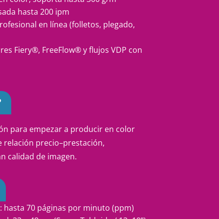
sada hasta 200 ipm
fesional en línea (folletos, plegado,
res Fiery®, FreeFlow® y flujos VDP con
?
ión para empezar a producir en color
e relación precio–prestación,
an calidad de imagen.
: hasta 70 páginas por minuto (ppm)