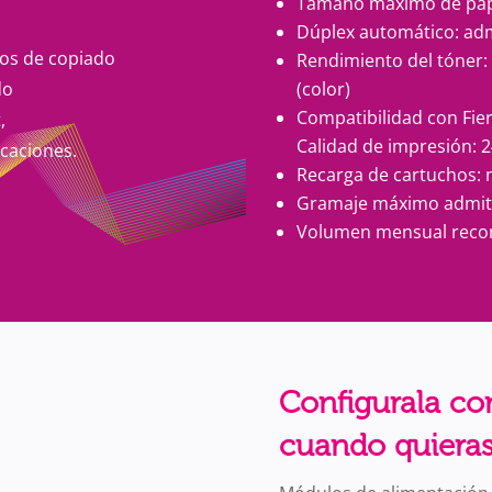
Tamaño máximo de papel
Dúplex automático: adm
ros de copiado
Rendimiento del tóner: 
(color)
do
Compatibilidad con Fier
,
Calidad de impresión: 2
icaciones.
Recarga de cartuchos: 
Gramaje máximo admiti
Volumen mensual recom
Configurala co
cuando quieras