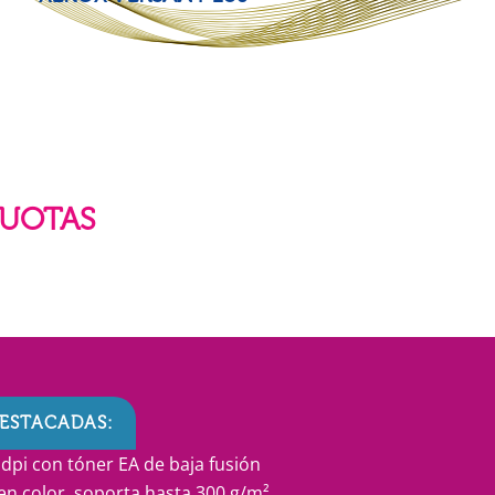
CUOTAS
ESTACADAS:
dpi con tóner EA de baja fusión
n color, soporta hasta 300 g/m²